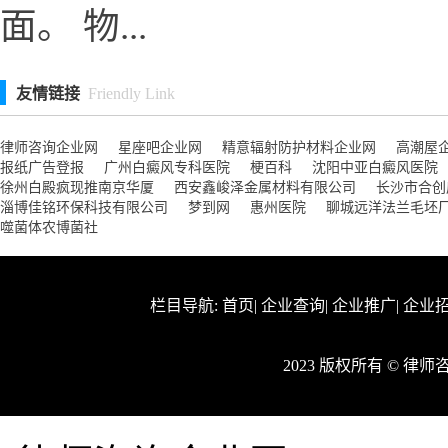
面。 物...
友情链接
Friendly Link
律师咨询企业网
星座吧企业网
精意辐射防护材料企业网
高潮屋
报纸广告登报
广州白癜风专科医院
梗百科
沈阳中亚白癜风医院
徐州白殿疯现推南京华厦
西安鑫峻泽金属材料有限公司
长沙市合创
淄博佳铭环保科技有限公司
梦到网
惠州医院
聊城远洋法兰毛坯
噬菌体农博菌社
栏目导航:
首页
|
企业查询
|
企业推广
|
企业
2023 版权所有 © 律